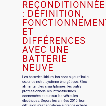
RECONDITIONNÉE
: DÉFINITION,
FONCTIONNEMEN
ET
DIFFÉRENCES
AVEC UNE
BATTERIE
NEUVE
Les batteries lithium-ion sont aujourd’hui au
cœur de notre système énergétique. Elles
alimentent les smartphones, les outils
professionnels, les infrastructures
connectées et surtout les véhicules
électriques. Depuis les années 2010, leur
diffusion s’est accélérée à grande échelle,