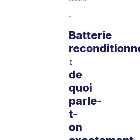
Batterie
reconditionn
:
de
quoi
parle-
t-
on
exactement