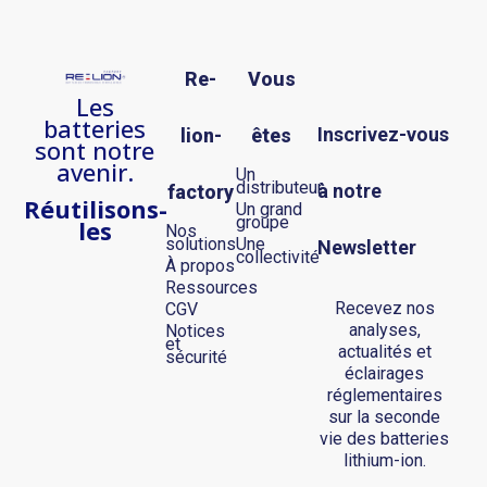
Re-
Vous
Les
batteries
Inscrivez-vous
lion-
êtes
sont notre
avenir.
Un
distributeur
à notre
factory
R
éutilisons-
Un grand
groupe
les
Nos
solutions
Une
Newsletter
collectivité
À propos
Ressources
Recevez nos
CGV
analyses,
Notices
et
actualités et
sécurité
éclairages
réglementaires
sur la seconde
vie des batteries
lithium-ion.