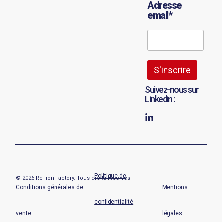
Adresse
email*
Suivez-nous sur
Linkedin :
Politique de
© 2026 Re-lion Factory. Tous droits réservés
Conditions générales de
Mentions
confidentialité
vente
légales