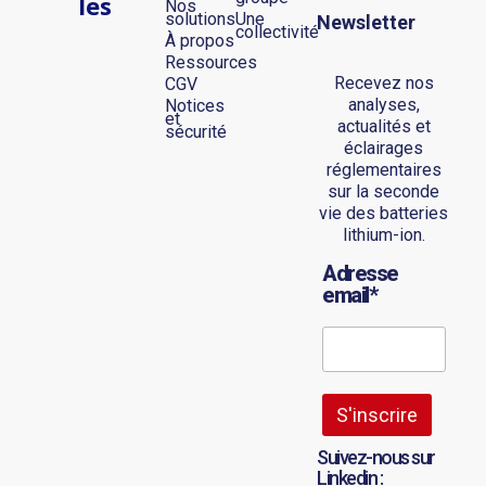
les
Nos
solutions
Une
Newsletter
collectivité
À propos
Ressources
Recevez nos
CGV
analyses,
Notices
et
actualités et
sécurité
éclairages
réglementaires
sur la seconde
vie des batteries
lithium-ion.
Adresse
email*
Suivez-nous sur
Linkedin :