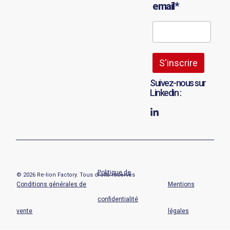
email*
Suivez-nous sur
Linkedin :
Politique de
© 2026 Re-lion Factory. Tous droits réservés
Conditions générales de
Mentions
confidentialité
vente
légales