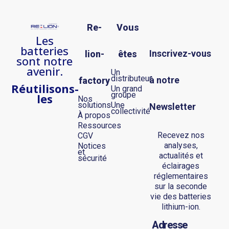
Re-
Vous
Les
batteries
Inscrivez-vous
lion-
êtes
sont notre
avenir.
Un
distributeur
à notre
factory
R
éutilisons-
Un grand
groupe
les
Nos
solutions
Une
Newsletter
collectivité
À propos
Ressources
Recevez nos
CGV
analyses,
Notices
et
actualités et
sécurité
éclairages
réglementaires
sur la seconde
vie des batteries
lithium-ion.
Adresse