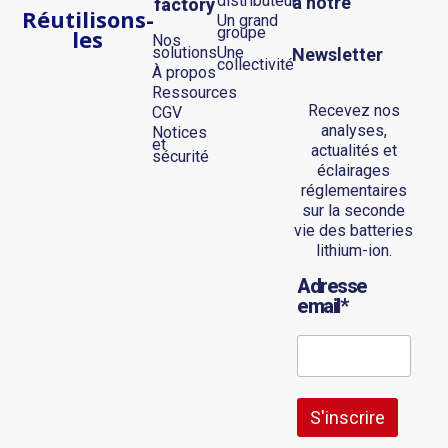
distributeur
à notre
factory
R
éutilisons-
Un grand
groupe
les
Nos
solutions
Une
Newsletter
collectivité
À propos
Ressources
Recevez nos
CGV
analyses,
Notices
et
actualités et
sécurité
éclairages
réglementaires
sur la seconde
vie des batteries
lithium-ion.
Adresse
email*